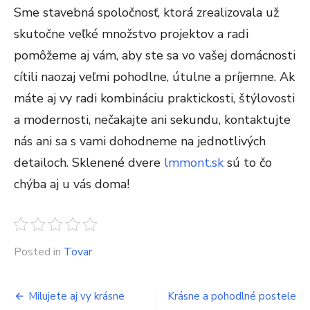
Sme stavebná spoločnosť, ktorá zrealizovala už
skutočne veľké množstvo projektov a radi
pomôžeme aj vám, aby ste sa vo vašej domácnosti
cítili naozaj veľmi pohodlne, útulne a príjemne. Ak
máte aj vy radi kombináciu praktickosti, štýlovosti
a modernosti, nečakajte ani sekundu, kontaktujte
nás ani sa s vami dohodneme na jednotlivých
detailoch. Sklenené dvere
lmmont.sk
sú to čo
chýba aj u vás doma!
Posted in
Tovar
Navigace
Milujete aj vy krásne
Krásne a pohodlné postele