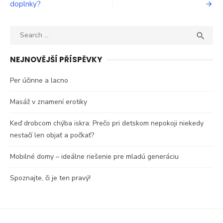
doplnky?
pro
příspěvek
Search
SEA

for:
NEJNOVĚJŠÍ PŘÍSPĚVKY
Per účinne a lacno
Masáž v znamení erotiky
Keď drobcom chýba iskra: Prečo pri detskom nepokoji niekedy
nestačí len objať a počkať?
Mobilné domy – ideálne riešenie pre mladú generáciu
Spoznajte, či je ten pravý!