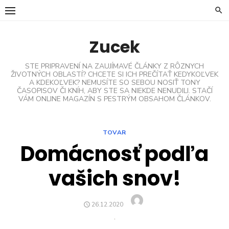
Skip
to
content
Zucek
STE PRIPRAVENÍ NA ZAUJÍMAVÉ ČLÁNKY Z RÔZNYCH
ŽIVOTNÝCH OBLASTÍ? CHCETE SI ICH PREČÍTAŤ KEDYKOĽVEK
A KDEKOĽVEK? NEMUSÍTE SO SEBOU NOSIŤ TONY
ČASOPISOV ČI KNÍH, ABY STE SA NIEKDE NENUDILI. STAČÍ
VÁM ONLINE MAGAZÍN S PESTRÝM OBSAHOM ČLÁNKOV.
TOVAR
Domácnosť podľa
vašich snov!
Author
POSTED
26.12.2020
ON