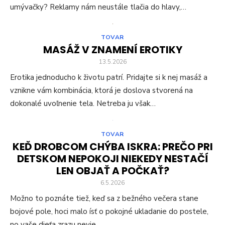
umývačky? Reklamy nám neustále tlačia do hlavy,…
TOVAR
MASÁŽ V ZNAMENÍ EROTIKY
13.5.2026
Erotika jednoducho k životu patrí. Pridajte si k nej masáž a
vznikne vám kombinácia, ktorá je doslova stvorená na
dokonalé uvoľnenie tela. Netreba ju však…
TOVAR
KEĎ DROBCOM CHÝBA ISKRA: PREČO PRI
DETSKOM NEPOKOJI NIEKEDY NESTAČÍ
LEN OBJAŤ A POČKAŤ?
6.5.2026
Možno to poznáte tiež, keď sa z bežného večera stane
bojové pole, hoci malo ísť o pokojné ukladanie do postele,
no vaše dieťa zrazu nevie…