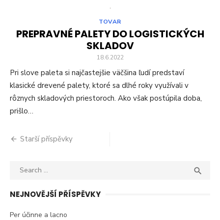
TOVAR
PREPRAVNÉ PALETY DO LOGISTICKÝCH
SKLADOV
18.6.2022
Pri slove paleta si najčastejšie väčšina ľudí predstaví
klasické drevené palety, ktoré sa dlhé roky využívali v
rôznych skladových priestoroch. Ako však postúpila doba,
prišlo…
Navigace
Starší příspěvky
pro
Search
SEA
příspěvky

for:
NEJNOVĚJŠÍ PŘÍSPĚVKY
Per účinne a lacno