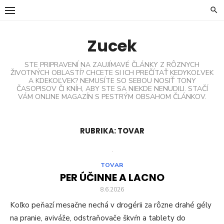
Skip
to
content
Zucek
STE PRIPRAVENÍ NA ZAUJÍMAVÉ ČLÁNKY Z RÔZNYCH
ŽIVOTNÝCH OBLASTÍ? CHCETE SI ICH PREČÍTAŤ KEDYKOĽVEK
A KDEKOĽVEK? NEMUSÍTE SO SEBOU NOSIŤ TONY
ČASOPISOV ČI KNÍH, ABY STE SA NIEKDE NENUDILI. STAČÍ
VÁM ONLINE MAGAZÍN S PESTRÝM OBSAHOM ČLÁNKOV.
RUBRIKA:
TOVAR
TOVAR
PER ÚČINNE A LACNO
8.6.2026
Koľko peňazí mesačne nechá v drogérii za rôzne drahé gély
na pranie, aviváže, odstraňovače škvŕn a tablety do