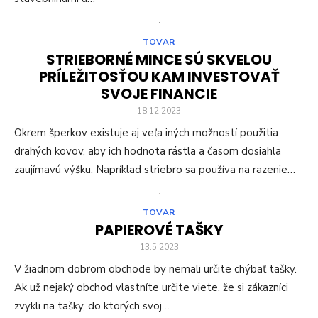
TOVAR
STRIEBORNÉ MINCE SÚ SKVELOU
PRÍLEŽITOSŤOU KAM INVESTOVAŤ
SVOJE FINANCIE
18.12.2023
Okrem šperkov existuje aj veľa iných možností použitia
drahých kovov, aby ich hodnota rástla a časom dosiahla
zaujímavú výšku. Napríklad striebro sa používa na razenie…
TOVAR
PAPIEROVÉ TAŠKY
13.5.2023
V žiadnom dobrom obchode by nemali určite chýbať tašky.
Ak už nejaký obchod vlastníte určite viete, že si zákazníci
zvykli na tašky, do ktorých svoj…