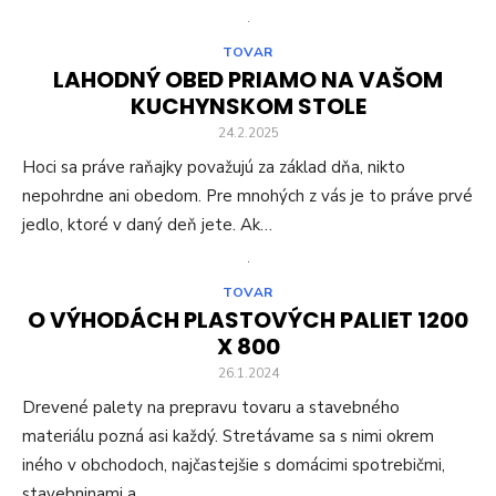
TOVAR
LAHODNÝ OBED PRIAMO NA VAŠOM
KUCHYNSKOM STOLE
24.2.2025
Hoci sa práve raňajky považujú za základ dňa, nikto
nepohrdne ani obedom. Pre mnohých z vás je to práve prvé
jedlo, ktoré v daný deň jete. Ak…
TOVAR
O VÝHODÁCH PLASTOVÝCH PALIET 1200
X 800
26.1.2024
Drevené palety na prepravu tovaru a stavebného
materiálu pozná asi každý. Stretávame sa s nimi okrem
iného v obchodoch, najčastejšie s domácimi spotrebičmi,
stavebninami a…