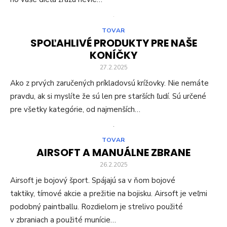
TOVAR
SPOĽAHLIVÉ PRODUKTY PRE NAŠE
KONÍČKY
27.2.2025
Ako z prvých zaručených príkladovsú krížovky. Nie nemáte
pravdu, ak si myslíte že sú len pre starších ľudí. Sú určené
pre všetky kategórie, od najmenších…
TOVAR
AIRSOFT A MANUÁLNE ZBRANE
26.2.2025
Airsoft je bojový šport. Spájajú sa v ňom bojové
taktiky, tímové akcie a prežitie na bojisku. Airsoft je veľmi
podobný paintballu. Rozdielom je strelivo použité
v zbraniach a použité munície…