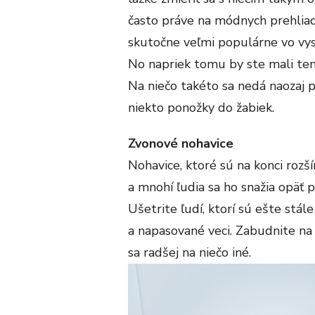
často práve na módnych prehliadk
skutočne veľmi populárne vo vys
No napriek tomu by ste mali tent
Na niečo takéto sa nedá naozaj p
niekto ponožky do žabiek.
Zvonové nohavice
Nohavice, ktoré sú na konci rozš
a mnohí ľudia sa ho snažia opäť 
Ušetrite ľudí, ktorí sú ešte stále
a napasované veci. Zabudnite na
sa radšej na niečo iné.