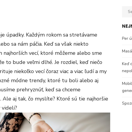
Sear
for:
NEJ
voje úpadky. Každým rokom sa stretávame
Per ú
alebo sa nám páčia. Keď sa však niekto
Masáž
ch najhorších vecí, ktoré môžeme alebo sme
 že to bude veľmi dlhé. Je rozdiel, keď niečo
Keď d
rituje niekoľko vecí čoraz viac a viac ľudí a my
nepok
né módne trendy, ktoré tu boli alebo aj
Mobil
 musíme prehryznúť, keď sa chceme
gene
Ale aj tak, čo myslíte? Ktoré sú tie najhoršie
Spozn
videli?