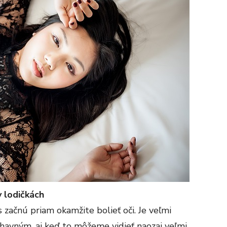
 lodičkách
s začnú priam okamžite bolieť oči. Je veľmi
ohavným, aj keď to môžeme vidieť naozaj veľmi