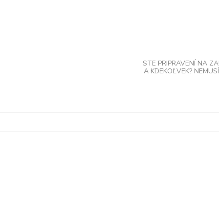
Skip
to
content
STE PRIPRAVENÍ NA Z
A KDEKOĽVEK? NEMUSÍ