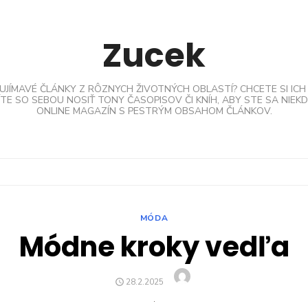
Zucek
AUJÍMAVÉ ČLÁNKY Z RÔZNYCH ŽIVOTNÝCH OBLASTÍ? CHCETE SI ICH
TE SO SEBOU NOSIŤ TONY ČASOPISOV ČI KNÍH, ABY STE SA NIEKDE
ONLINE MAGAZÍN S PESTRÝM OBSAHOM ČLÁNKOV.
MÓDA
Módne kroky vedľa
Author
POSTED
28.2.2025
ON