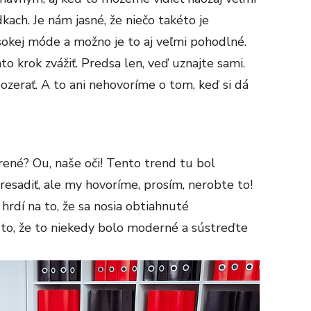
ach. Je nám jasné, že niečo takéto je
okej móde a možno je to aj veľmi pohodlné.
o krok zvážiť. Predsa len, veď uznajte sami.
ozerať. A to ani nehovoríme o tom, keď si dá
írené? Ou, naše oči! Tento trend tu bol
presadiť, ale my hovoríme, prosím, nerobte to!
 hrdí na to, že sa nosia obtiahnuté
 to, že to niekedy bolo moderné a sústreďte