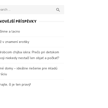
ch
SEARCH

NOVĚJŠÍ PŘÍSPĚVKY
činne a lacno
 v znamení erotiky
robcom chýba iskra: Prečo pri detskom
oji niekedy nestačí len objať a počkať?
né domy – ideálne riešenie pre mladú
ráciu
ajte, či je ten pravý!