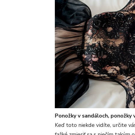
Ponožky v sandáloch, ponožky v
Keď toto niekde vidíte, určite vá
ťažké zmieriť sa s niečím takým 