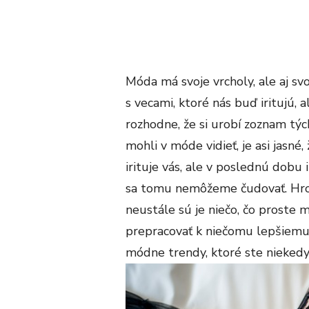
Móda má svoje vrcholy, ale aj s
s vecami, ktoré nás buď iritujú, 
rozhodne, že si urobí zoznam tý
mohli v móde vidieť, je asi jasné,
irituje vás, ale v poslednú dobu i
sa tomu nemôžeme čudovať. Hroz
neustále sú je niečo, čo proste
prepracovať k niečomu lepšiemu. 
módne trendy, ktoré ste niekedy 