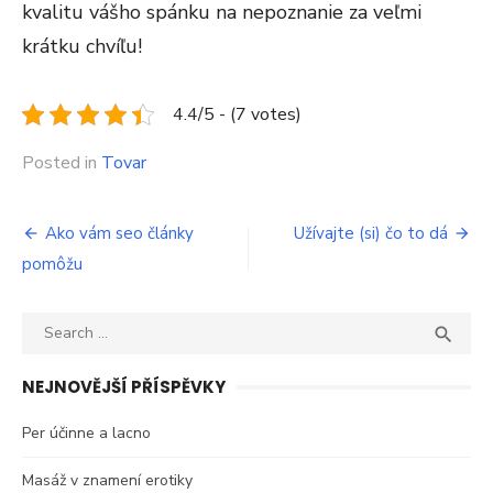
kvalitu vášho spánku na nepoznanie za veľmi
krátku chvíľu!
4.4/5 - (7 votes)
Posted in
Tovar
Navigace
Ako vám seo články
Užívajte (si) čo to dá
pomôžu
pro
příspěvek
Search
SEA

for:
NEJNOVĚJŠÍ PŘÍSPĚVKY
Per účinne a lacno
Masáž v znamení erotiky