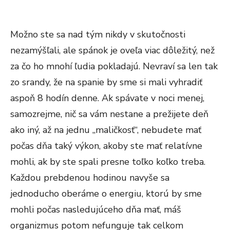
Možno ste sa nad tým nikdy v skutočnosti
nezamýšľali, ale spánok je oveľa viac dôležitý, než
za čo ho mnohí ľudia pokladajú. Nevraví sa len tak
zo srandy, že na spanie by sme si mali vyhradiť
aspoň 8 hodín denne. Ak spávate v noci menej,
samozrejme, nič sa vám nestane a prežijete deň
ako iný, až na jednu „maličkosť“, nebudete mať
počas dňa taký výkon, akoby ste mať relatívne
mohli, ak by ste spali presne toľko koľko treba.
Každou prebdenou hodinou navyše sa
jednoducho oberáme o energiu, ktorú by sme
mohli počas nasledujúceho dňa mať, máš
organizmus potom nefunguje tak celkom