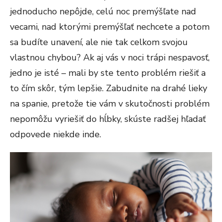
jednoducho nepôjde, celú noc premýšľate nad
vecami, nad ktorými premýšľať nechcete a potom
sa budíte unavení, ale nie tak celkom svojou
vlastnou chybou? Ak aj vás v noci trápi nespavosť,
jedno je isté – mali by ste tento problém riešiť a
to čím skôr, tým lepšie. Zabudnite na drahé lieky
na spanie, pretože tie vám v skutočnosti problém
nepomôžu vyriešiť do hĺbky, skúste radšej hľadať
odpovede niekde inde.