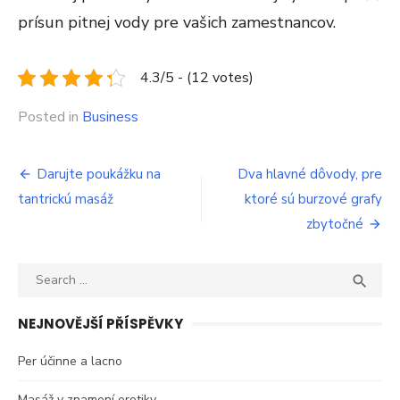
prísun pitnej vody pre vašich zamestnancov.
4.3/5 - (12 votes)
Posted in
Business
Navigace
Darujte poukážku na
Dva hlavné dôvody, pre
tantrickú masáž
ktoré sú burzové grafy
pro
zbytočné
příspěvek
Search
SEA

for:
NEJNOVĚJŠÍ PŘÍSPĚVKY
Per účinne a lacno
Masáž v znamení erotiky