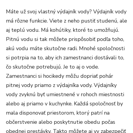
Máte už svoj vlastný výdajník vody? Výdajník vody
má rôzne funkcie. Viete z neho pustiť studenú, ale
aj teplú vodu. Má kohútiky, ktoré to umožňujú.
Pitnú vodu si tak môžete prispôsobiť podľa toho,
akú vodu máte skutočne radi. Mnohé spoločnosti
si potrpia na to, aby ich zamestnanci dostávali to,
čo skutočne potrebujú. Je to aj o vode.
Zamestnanci si hocikedy môžu dopriať pohár
pitnej vody priamo z výdajníka vody. Výdajníky
vody zvyknú byť umiestnené v rohoch miestnosti
alebo aj priamo v kuchynke. Každá spoločnosť by
mala disponovať priestorom, ktorý patrí na
občerstvenie alebo poskytnutie obedu počas
obednej prestávky. Takto môžete aj vy zabezpečiť