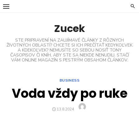
Skip
to
content
Zucek
STE PRIPRAVENÍ NA ZAUJÍMAVÉ ČLÁNKY Z RÔZNYCH
ŽIVOTNÝCH OBLASTÍ? CHCETE SI ICH PREČÍTAŤ KEDYKOĽVEK
A KDEKOĽVEK? NEMUSÍTE SO SEBOU NOSIŤ TONY
ČASOPISOV ČI KNÍH, ABY STE SA NIEKDE NENUDILI. STAČÍ
VÁM ONLINE MAGAZÍN S PESTRÝM OBSAHOM ČLÁNKOV.
BUSINESS
Voda vždy po ruke
Author
POSTED
13.8.2024
ON