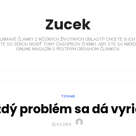
Zucek
AUJÍMAVÉ ČLÁNKY Z RÔZNYCH ŽIVOTNÝCH OBLASTÍ? CHCETE SI ICH
TE SO SEBOU NOSIŤ TONY ČASOPISOV ČI KNÍH, ABY STE SA NIEKDE
ONLINE MAGAZÍN S PESTRÝM OBSAHOM ČLÁNKOV.
TOVAR
dý problém sa dá vyri
Author
POSTED
6.3.2018
ON