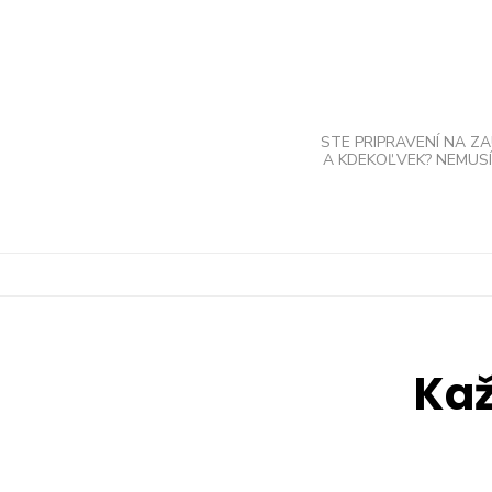
Skip
to
content
STE PRIPRAVENÍ NA Z
A KDEKOĽVEK? NEMUSÍ
Kaž