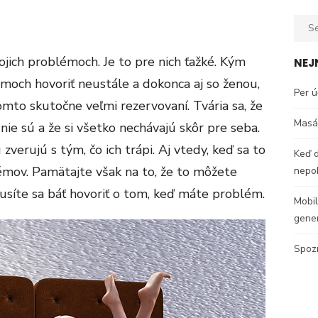
Sear
for:
ojich problémoch. Je to pre nich ťažké. Kým
NEJ
émoch hovoriť neustále a dokonca aj so ženou,
Per ú
tomto skutočne veľmi rezervovaní. Tvária sa, že
Masáž
nie sú a že si všetko nechávajú skôr pre seba.
erujú s tým, čo ich trápi. Aj vtedy, keď sa to
Keď d
émov. Pamätajte však na to, že to môžete
nepok
musíte sa báť hovoriť o tom, keď máte problém.
Mobil
gene
Spozn