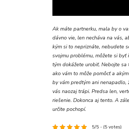
Ak máte partnerku, mala by o v
dávno vie, len necháva na vás, ab
kým si to nepriznáte, nebudete 
svojmu problému, môžete si byť is
tým dokážete urobiť. Nebojte sa 
ako vám to môže pomôcť a akým
by vám predtým ani nenapadlo, ž
vás naozaj trápi. Predsa len, ve
riešenie. Dokonca aj tento. A zál
určite pochopí.
5/5 - (5 votes)