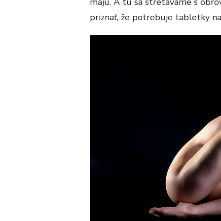
majú. A tu sa stretávame s obro
priznať, že potrebuje
tabletky na