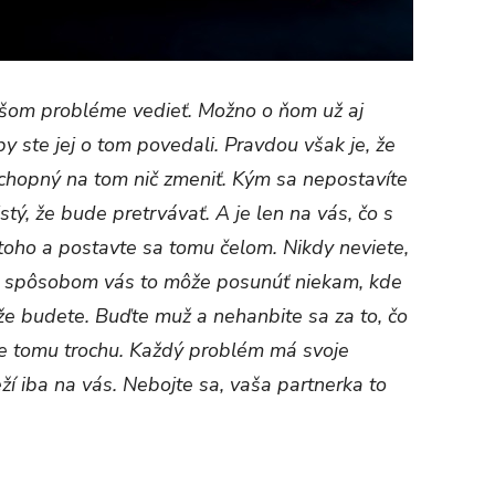
ašom probléme vedieť. Možno o ňom už aj
y ste jej o tom povedali. Pravdou však je, že
schopný na tom nič zmeniť. Kým sa nepostavíte
tý, že bude pretrvávať. A je len na vás, čo s
toho a postavte sa tomu čelom. Nikdy neviete,
 spôsobom vás to môže posunúť niekam, kde
e budete. Buďte muž a nehanbite sa za to, čo
rte tomu trochu. Každý problém má svoje
eží iba na vás. Nebojte sa, vaša partnerka to