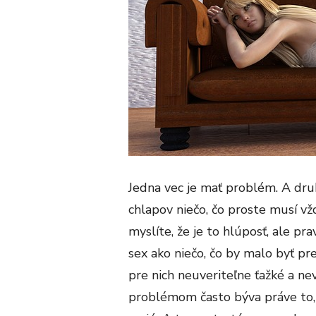
Jedna vec je mať problém. A druh
chlapov niečo, čo proste musí vž
myslíte, že je to hlúposť, ale pr
sex ako niečo, čo by malo byť pr
pre nich neuveriteľne ťažké a nev
problémom často býva práve to, 