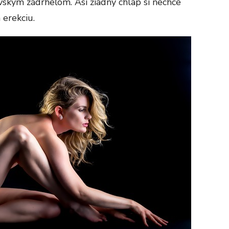
vským zádrheľom. Asi žiadny chlap si nechce
 erekciu
.