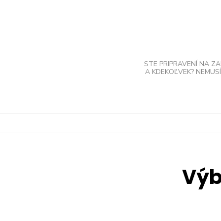
Skip
to
content
STE PRIPRAVENÍ NA Z
A KDEKOĽVEK? NEMUSÍ
Výb