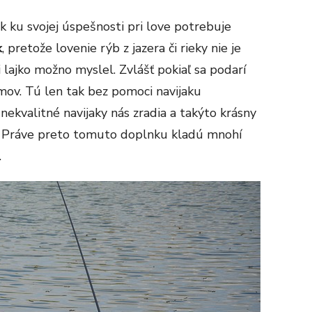
ak ku svojej úspešnosti pri love potrebuje
k
, pretože lovenie rýb z jazera či rieky nie je
 lajko možno myslel. Zvlášť pokiaľ sa podarí
mov. Tú len tak bez pomoci navijaku
nekvalitné navijaky nás zradia a takýto krásny
. Práve preto tomuto doplnku kladú mnohí
.