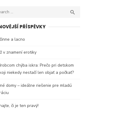
ch
SEARCH

NOVĚJŠÍ PŘÍSPĚVKY
činne a lacno
 v znamení erotiky
robcom chýba iskra: Prečo pri detskom
oji niekedy nestačí len objať a počkať?
né domy – ideálne riešenie pre mladú
ráciu
ajte, či je ten pravý!