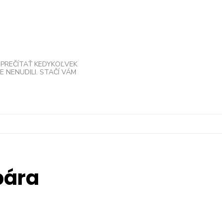
 PREČÍTAŤ KEDYKOĽVEK
 NENUDILI. STAČÍ VÁM
bára