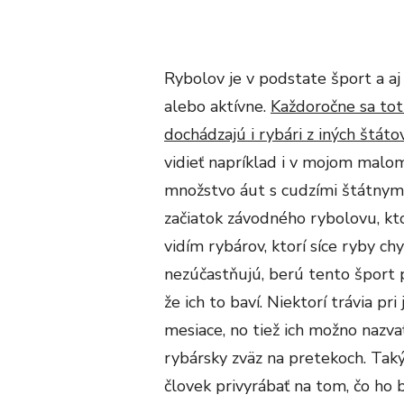
Rybolov je v podstate šport a aj 
alebo aktívne.
Každoročne sa tot
dochádzajú i rybári z iných štáto
vidieť napríklad i v mojom malo
množstvo áut s cudzími štátnym
začiatok závodného rybolovu, kto
vidím rybárov, ktorí síce ryby c
nezúčastňujú, berú tento šport p
že ich to baví. Niektorí trávia p
mesiace, no tiež ich možno nazv
rybársky zväz na pretekoch. Ta
človek privyrábať na tom, čo ho 