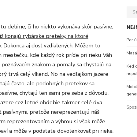
Sear
for:
tu delíme, či ho niekto vykonáva skôr pasívne,
NEJ
iž konajú rybárske preteky, na ktoré
Per ú
v
. Dokonca aj dosť vzdialených. Môžem to
Masáž
m mestečku, kde každý rok príde pri rieku Váh
 poznávacím znakom a pomaly sa chystajú na
Keď d
rý trvá celý víkend. No na vedľajšom jazere
nepok
hytajú často, ale podobných pretekov sa
Mobil
asívne, chytajú len sami pre seba z dôvodu,
gene
ri jazere cez letné obdobie takmer celé dva
Spozn
ať pasívnymi, pretože nereprezentujú náš
kým reprezentovaním a výhrou si však môže
baví a môže v podstate dovolenkovať pri rieke.