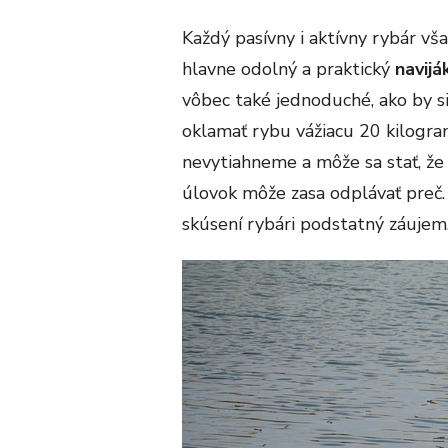
Každý pasívny i aktívny rybár vš
hlavne odolný a praktický
navijá
vôbec také jednoduché, ako by si
oklamať rybu vážiacu 20 kilogra
nevytiahneme a môže sa stať, že 
úlovok môže zasa odplávať preč
skúsení rybári podstatný záujem