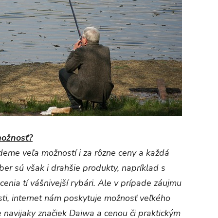
možnosť?
deme veľa možností i za rôzne ceny a každá
r sú však i drahšie produkty, napríklad s
ocenia tí vášnivejší rybári. Ale v prípade záujmu
osti, internet nám poskytuje možnosť veľkého
me navijaky značiek Daiwa a cenou či praktickým