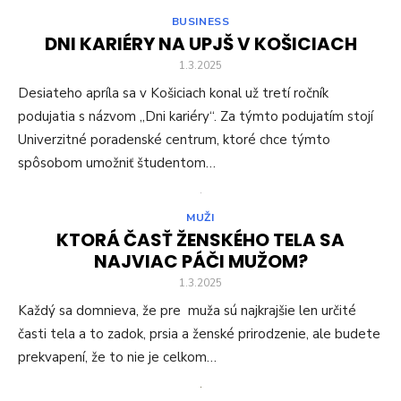
BUSINESS
DNI KARIÉRY NA UPJŠ V KOŠICIACH
1.3.2025
Desiateho apríla sa v Košiciach konal už tretí ročník
podujatia s názvom „Dni kariéry“. Za týmto podujatím stojí
Univerzitné poradenské centrum, ktoré chce týmto
spôsobom umožniť študentom…
MUŽI
KTORÁ ČASŤ ŽENSKÉHO TELA SA
NAJVIAC PÁČI MUŽOM?
1.3.2025
Každý sa domnieva, že pre muža sú najkrajšie len určité
časti tela a to zadok, prsia a ženské prirodzenie, ale budete
prekvapení, že to nie je celkom…