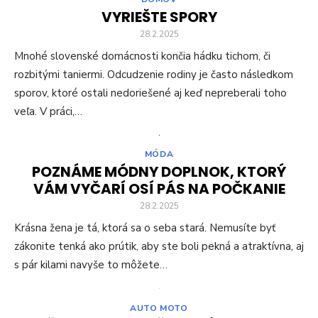
VYRIEŠTE SPORY
28.2.2025
Mnohé slovenské domácnosti končia hádku tichom, či
rozbitými taniermi. Odcudzenie rodiny je často následkom
sporov, ktoré ostali nedoriešené aj keď nepreberali toho
veľa. V práci,…
MÓDA
POZNÁME MÓDNY DOPLNOK, KTORÝ
VÁM VYČARÍ OSÍ PÁS NA POČKANIE
28.2.2025
Krásna žena je tá, ktorá sa o seba stará. Nemusíte byť
zákonite tenká ako prútik, aby ste boli pekná a atraktívna, aj
s pár kilami navyše to môžete…
AUTO MOTO