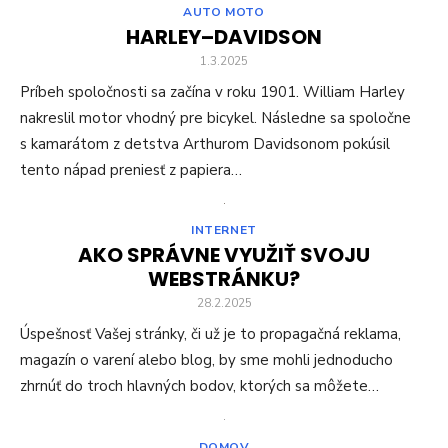
AUTO MOTO
HARLEY–DAVIDSON
1.3.2025
Príbeh spoločnosti sa začína v roku 1901. William Harley
nakreslil motor vhodný pre bicykel. Následne sa spoločne
s kamarátom z detstva Arthurom Davidsonom pokúsil
tento nápad preniesť z papiera…
INTERNET
AKO SPRÁVNE VYUŽIŤ SVOJU
WEBSTRÁNKU?
28.2.2025
Úspešnosť Vašej stránky, či už je to propagačná reklama,
magazín o varení alebo blog, by sme mohli jednoducho
zhrnúť do troch hlavných bodov, ktorých sa môžete…
DOMOV