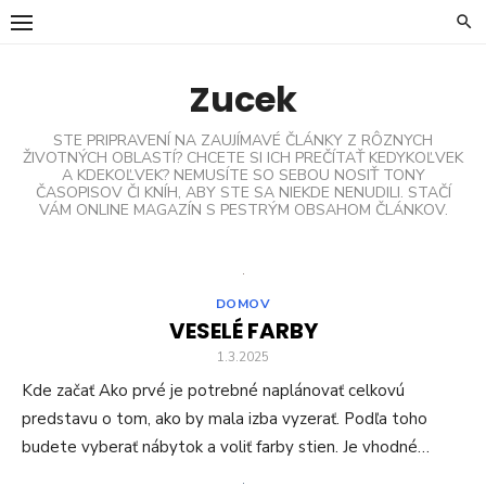
Skip
to
content
Zucek
STE PRIPRAVENÍ NA ZAUJÍMAVÉ ČLÁNKY Z RÔZNYCH
ŽIVOTNÝCH OBLASTÍ? CHCETE SI ICH PREČÍTAŤ KEDYKOĽVEK
A KDEKOĽVEK? NEMUSÍTE SO SEBOU NOSIŤ TONY
ČASOPISOV ČI KNÍH, ABY STE SA NIEKDE NENUDILI. STAČÍ
VÁM ONLINE MAGAZÍN S PESTRÝM OBSAHOM ČLÁNKOV.
DOMOV
VESELÉ FARBY
1.3.2025
Kde začať Ako prvé je potrebné naplánovať celkovú
predstavu o tom, ako by mala izba vyzerať. Podľa toho
budete vyberať nábytok a voliť farby stien. Je vhodné…