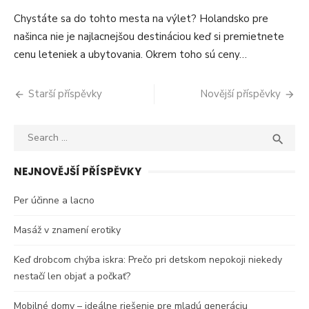
Chystáte sa do tohto mesta na výlet? Holandsko pre
našinca nie je najlacnejšou destináciou keď si premietnete
cenu leteniek a ubytovania. Okrem toho sú ceny…
Navigace
Starší příspěvky
Novější příspěvky
pro
Search
SEA
příspěvky

for:
NEJNOVĚJŠÍ PŘÍSPĚVKY
Per účinne a lacno
Masáž v znamení erotiky
Keď drobcom chýba iskra: Prečo pri detskom nepokoji niekedy
nestačí len objať a počkať?
Mobilné domy – ideálne riešenie pre mladú generáciu