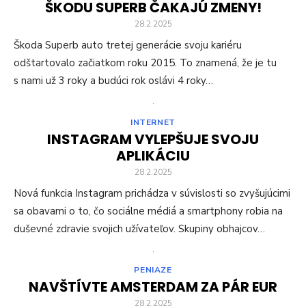
ŠKODU SUPERB ČAKAJÚ ZMENY!
28.2.2025
Škoda Superb auto tretej generácie svoju kariéru
odštartovalo začiatkom roku 2015. To znamená, že je tu
s nami už 3 roky a budúci rok oslávi 4 roky…
INTERNET
INSTAGRAM VYLEPŠUJE SVOJU
APLIKÁCIU
28.2.2025
Nová funkcia Instagram prichádza v súvislosti so zvyšujúcimi
sa obavami o to, čo sociálne médiá a smartphony robia na
duševné zdravie svojich užívateľov. Skupiny obhajcov…
PENIAZE
NAVŠTÍVTE AMSTERDAM ZA PÁR EUR
28.2.2025